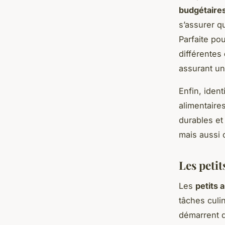
budgétaire
s’assurer q
Parfaite po
différentes
assurant u
Enfin, ident
alimentaire
durables et
mais aussi 
Les petit
Les
petits 
tâches culi
démarrent d