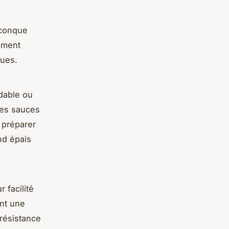
iconque
omment
ques.
ydable ou
 les sauces
e préparer
nd épais
 facilité
ant une
 résistance