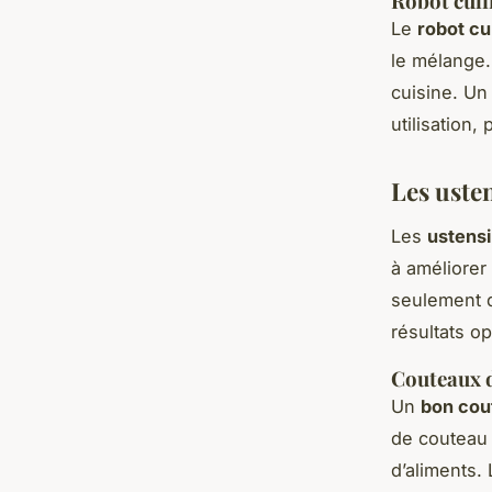
Robot culi
Le
robot cu
le mélange.
cuisine. Un
utilisation
Les uste
Les
ustensi
à améliorer
seulement d
résultats o
Couteaux d
Un
bon cou
de couteau 
d’aliments. 