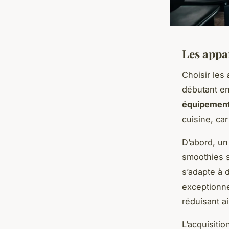
Les appa
Choisir les
débutant en
équipement
cuisine, ca
D’abord, u
smoothies s
s’adapte à 
exceptionne
réduisant a
L’acquisiti