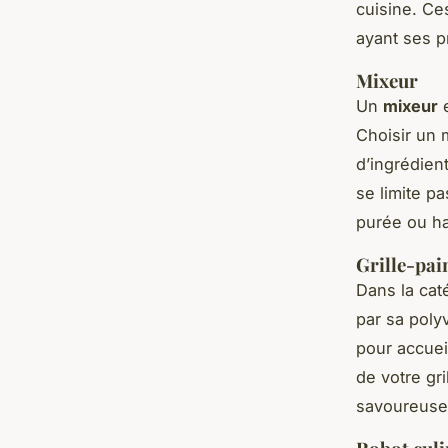
cuisine. Ce
ayant ses p
Mixeur
Un
mixeur
e
Choisir un 
d’ingrédien
se limite p
purée ou ha
Grille-pai
Dans la cat
par sa poly
pour accuei
de votre gri
savoureuse