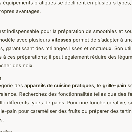
s équipements pratiques se déclinent en plusieurs types
ropres avantages.
st indispensable pour la préparation de smoothies et so
modèle avec plusieurs
vitesses
permet de s’adapter à une
ts, garantissant des mélanges lisses et onctueux. Son util
as à ces préparations; il peut également réduire des légu
cher des noix.
n
égorie des
appareils de cuisine pratiques
, le
grille-pain
se
valence. Recherchez des fonctionnalités telles que des f
llir différents types de pains. Pour une touche créative, 
lle-pain pour caraméliser des fruits ou préparer des tarti
s.