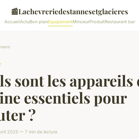
📰
Lachevreriedestannesetglacieres
Accueil
Actu
Bon plan
Equipement
Minceur
Produit
Restaurant bar
ement
T
s sont les appareils
ine essentiels pour
ter ?
ril 2025 — 7 min de lecture