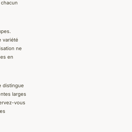
, chacun
upes.
 variété
isation ne
mes en
 distingue
entes larges
servez-vous
nes