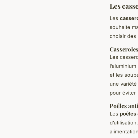
Les casse
Les
casser
souhaite maî
choisir des
Casserole
Les cassero
l’aluminium
et les soupe
une variété
pour éviter 
Poêles ant
Les
poêles 
d’utilisatio
alimentation