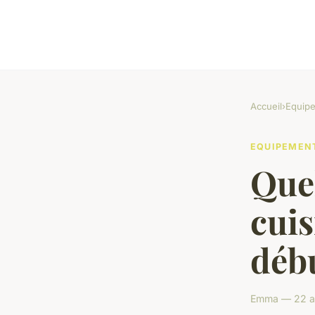
Accueil
›
Equip
EQUIPEMEN
Quel
cuis
débu
Emma — 22 av