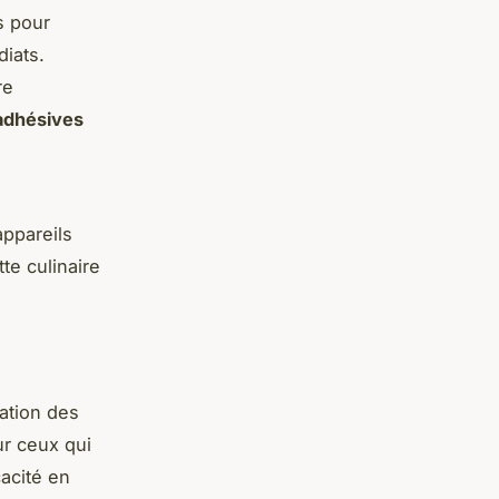
s pour
iats.
re
adhésives
appareils
te culinaire
cation des
ur ceux qui
cacité en