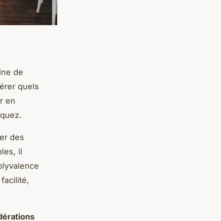
ine de
dérer quels
r en
iquez.
rer des
es, il
olyvalence
acilité,
dérations