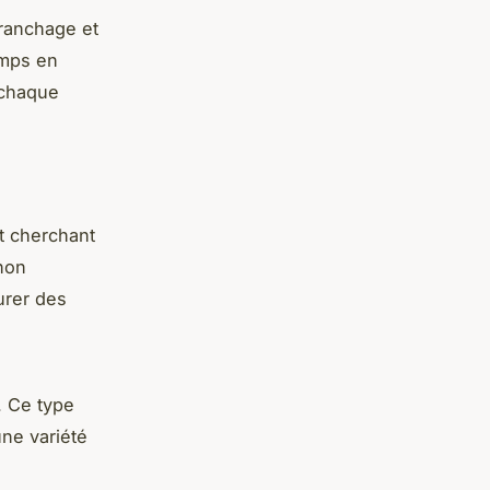
 tranchage et
emps en
 chaque
t cherchant
 non
urer des
. Ce type
une variété