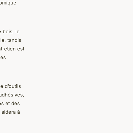
nomique
 bois, le
le, tandis
ntretien est
les
 d’outils
iadhésives,
es et des
 aidera à